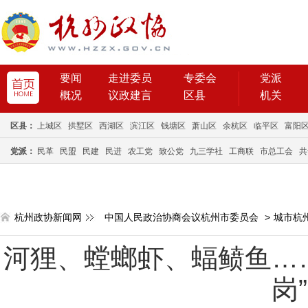
要闻
走进委员
专委会
党派
概况
议政建言
区县
机关
区县：
上城区
拱墅区
西湖区
滨江区
钱塘区
萧山区
余杭区
临平区
富阳
党派：
民革
民盟
民建
民进
农工党
致公党
九三学社
工商联
市总工会
共
杭州政协新闻网
中国人民政治协商会议杭州市委员会
>
城市杭
河狸、螳螂虾、蝠鲼鱼…
岗