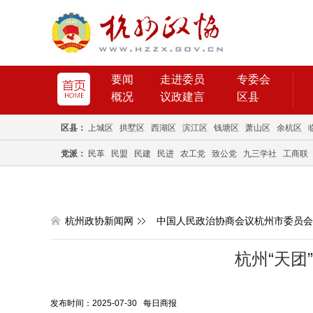
要闻
走进委员
专委会
概况
议政建言
区县
区县：
上城区
拱墅区
西湖区
滨江区
钱塘区
萧山区
余杭区
党派：
民革
民盟
民建
民进
农工党
致公党
九三学社
工商联
杭州政协新闻网
中国人民政治协商会议杭州市委员会
杭州“天团
发布时间：2025-07-30 每日商报