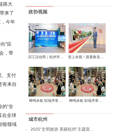
链路大
政协视频
也带来了
过，今年
向“应
会，带
滨江活动周｜杭州市 ...
登上央视！跟着鲁迅 ...
航、支付
镜还有来自
蝉鸣未歇 职场序章 ...
蝉鸣未歇 职场序章 ...
的“全
其在全球
城市杭州
智能领域
2025“文明旅游 美丽杭州”主题宣...