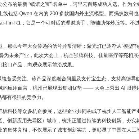
公布的最新 “镇馆之宝” 名单中，阿里云百炼成功入选。作为全
上线包括 Qwen 在内的 200 多款国内外主流模型。而蚂蚁数科
entar-Fin-R1，它是一个可对话的理财助手，能辅助你炒股等。不
，那么今年大会传递的信号异常清晰：聚光灯已逐渐从“模型”转
被誉为未来产业，此次大会上，杭企强脑科技、佳量医疗等亮相展
机接口产品，向观众展示前沿成果。
AI 眼镜备受关注。该产品深度融合阿里及支付宝生态，支持高德导
领域的应用而言，杭州已展现出集团优势 —— 大会上秀出 AI 眼
产品都有很强的竞争力。
群核科技等众多杭企参展，这些企业共同构成了杭州人工智能产业
验区、创新应用先导区）城市，杭州正通过持续的科技创新，夯实
业的集体亮相，不仅展示了城市创新实力，更彰显了中国在人工