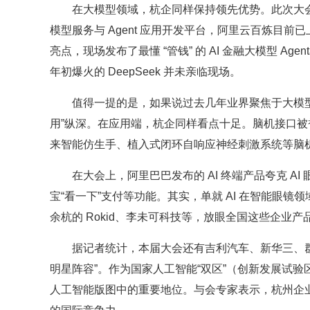
在大模型领域，杭企同样保持领先优势。此次大会
模型服务与 Agent 应用开发平台，阿里云百炼目前已
亮点，现场发布了最懂 “管钱” 的 AI 金融大模型 Ag
年初爆火的 DeepSeek 并未亲临现场。
值得一提的是，如果说过去几年业界聚焦于大模型
用”纵深。在应用端，杭企同样看点十足。脑机接口
来智能仿生手、植入式闭环自响应神经刺激系统等脑
在大会上，阿里巴巴发布的 AI 终端产品夸克 
宝“看一下”支付等功能。其实，单就 AI 在智能眼镜
余杭的 Rokid、李未可科技等，放眼全国这些企业
据记者统计，本届大会还有吉利汽车、新华三、
明星阵容”。作为国家人工智能“双区”（创新发展试
人工智能版图中的重要地位。与会专家表示，杭州企