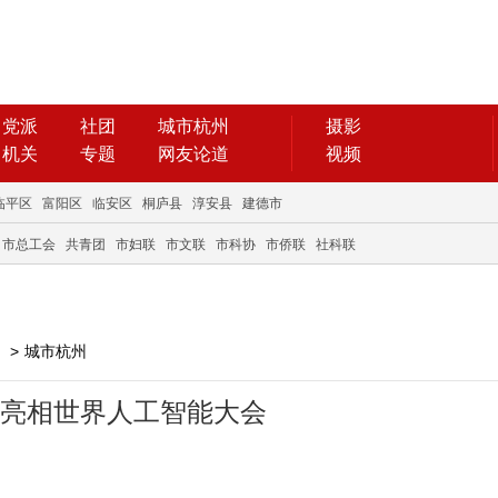
党派
社团
城市杭州
摄影
机关
专题
网友论道
视频
临平区
富阳区
临安区
桐庐县
淳安县
建德市
市总工会
共青团
市妇联
市文联
市科协
市侨联
社科联
>
城市杭州
”亮相世界人工智能大会