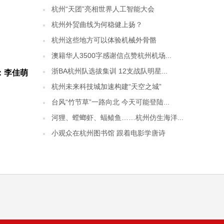
杭州“天团”亮相世界人工智能大会
杭州外贸曲线为何稳健上扬？
杭州这些地方可以体验机械外骨骼
澳籍华人3500字感谢信点赞杭州机场...
浙BA杭州队选拔集训 12支战队明星...
：李佳萌
杭州未来科技城加速构建“天空之城”
台风“竹节草”一路向北 今天可能登陆...
河狸、螳螂虾、蝠鲼鱼……杭州仿生海洋...
小观众在杭州图书馆 跟着电影学唐诗