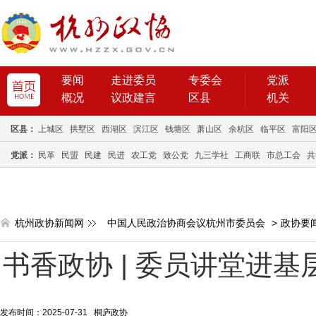
要闻
走进委员
专委会
党派
概况
议政建言
区县
机关
区县：
上城区
拱墅区
西湖区
滨江区
钱塘区
萧山区
余杭区
临平区
富阳
党派：
民革
民盟
民建
民进
农工党
致公党
九三学社
工商联
市总工会
共
杭州政协新闻网
中国人民政治协商会议杭州市委员会
>
政协要
书香政协 | 委员讲堂进基
发布时间：2025-07-31 桐庐政协