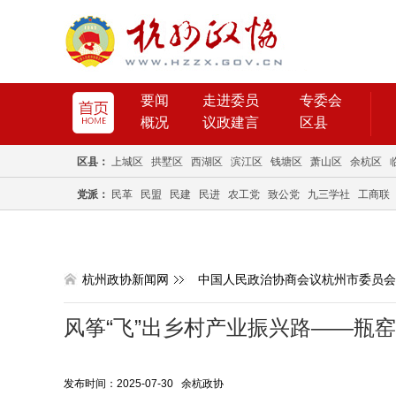
要闻
走进委员
专委会
概况
议政建言
区县
区县：
上城区
拱墅区
西湖区
滨江区
钱塘区
萧山区
余杭区
党派：
民革
民盟
民建
民进
农工党
致公党
九三学社
工商联
杭州政协新闻网
中国人民政治协商会议杭州市委员会
风筝“飞”出乡村产业振兴路——瓶
发布时间：2025-07-30 余杭政协