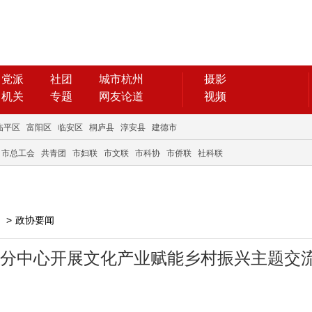
党派
社团
城市杭州
摄影
机关
专题
网友论道
视频
临平区
富阳区
临安区
桐庐县
淳安县
建德市
市总工会
共青团
市妇联
市文联
市科协
市侨联
社科联
>
政协要闻
窑分中心开展文化产业赋能乡村振兴主题交