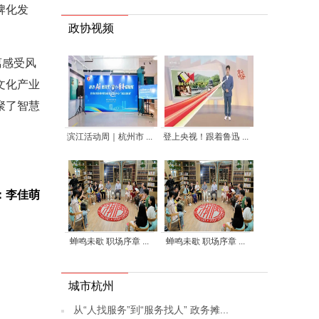
牌化发
政协视频
离感受风
文化产业
聚了智慧
滨江活动周｜杭州市 ...
登上央视！跟着鲁迅 ...
：李佳萌
蝉鸣未歇 职场序章 ...
蝉鸣未歇 职场序章 ...
城市杭州
从“人找服务”到“服务找人” 政务摊...