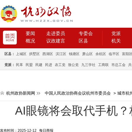
要闻
走进委员
专委会
党派
概况
议政建言
区县
机关
区县：
上城区
拱墅区
西湖区
滨江区
钱塘区
萧山区
余杭区
临平区
富阳
党派：
民革
民盟
民建
民进
农工党
致公党
九三学社
工商联
市总工会
共
杭州政协新闻网
中国人民政治协商会议杭州市委员会
>
城市杭
AI眼镜将会取代手机
发布时间：2025-12-12 每日商报