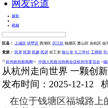
网友论道
摄影
视频
区县：
上城区
拱墅区
西湖区
滨江区
钱塘区
萧山区
余杭区
临
党派：
民革
民盟
民建
民进
农工党
致公党
九三学社
工商联
市
杭州政协新闻网
中国人民政治协商会议杭州市委员会
>
城
从杭州走向世界 一颗创新
发布时间：2025-12-12
在位于钱
塘区福城路上