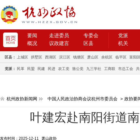
要闻
走进委员
专委会
党派
概况
议政建言
区县
机关
区县：
上城区
拱墅区
西湖区
滨江区
钱塘区
萧山区
余杭区
临平区
富阳
党派：
民革
民盟
民建
民进
农工党
致公党
九三学社
工商联
市总工会
共
杭州政协新闻网
中国人民政治协商会议杭州市委员会
>
政协要
叶建宏赴南阳街道南
发布时间：2025-12-11 萧山政协