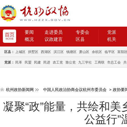
要闻
走进委员
专委会
党派
概况
议政建言
区县
机关
区县：
上城区
拱墅区
西湖区
滨江区
钱塘区
萧山区
余杭区
临平区
富阳
党派：
民革
民盟
民建
民进
农工党
致公党
九三学社
工商联
市总工会
共
杭州政协新闻网
中国人民政治协商会议杭州市委员会
>
政协要
凝聚“政”能量，共绘和美
公益行”