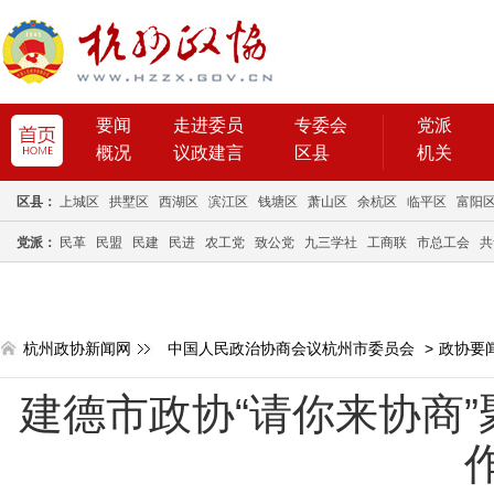
要闻
走进委员
专委会
党派
概况
议政建言
区县
机关
区县：
上城区
拱墅区
西湖区
滨江区
钱塘区
萧山区
余杭区
临平区
富阳
党派：
民革
民盟
民建
民进
农工党
致公党
九三学社
工商联
市总工会
共
杭州政协新闻网
中国人民政治协商会议杭州市委员会
>
政协要
建德市政协“请你来协商