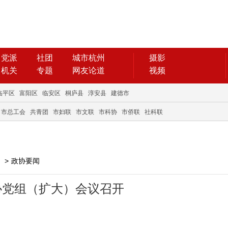
党派
社团
城市杭州
摄影
机关
专题
网友论道
视频
临平区
富阳区
临安区
桐庐县
淳安县
建德市
市总工会
共青团
市妇联
市文联
市科协
市侨联
社科联
>
政协要闻
协党组（扩大）会议召开