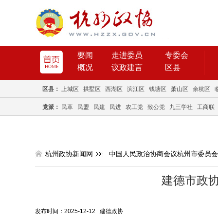
要闻
走进委员
专委会
概况
议政建言
区县
区县：
上城区
拱墅区
西湖区
滨江区
钱塘区
萧山区
余杭区
党派：
民革
民盟
民建
民进
农工党
致公党
九三学社
工商联
杭州政协新闻网
中国人民政治协商会议杭州市委员会
建德市政
发布时间：2025-12-12 建德政协