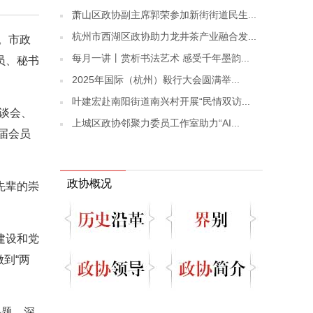
萧山区政协副主席郭荣参加新街街道民生...
杭州市西湖区政协助力龙井茶产业融合发...
。市政
每月一讲丨赏析书法艺术 感受千年墨韵...
员、秘书
2025年国际（杭州）毅行大会圆满举...
叶建宏赴南阳街道南兴村开展“民情双访...
座谈会、
上城区政协邻聚力委员工作室助力“AI...
届会员
政协概况
先辈的崇
。
建设和党
到“两
课题，深