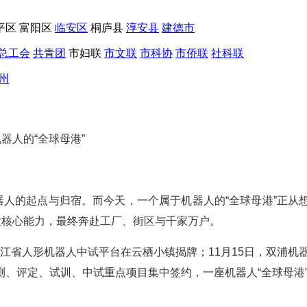
平区
富阳区
临安区
桐庐县
淳安县
建德市
总工会
共青团
市妇联
市文联
市科协
市侨联
社科联
州
器人的“全球母港”
器人的起点与归宿。而今天，一个属于机器人的“全球母港”正
大核心能力，最终奔赴工厂、街区与千家万户。
—浙江省人形机器人中试平台在云栖小镇揭牌；11月15日，双浦机
、评定、试训、中试重点项目集中签约，一座机器人“全球母港