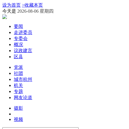
设为首页
>
收藏本页
今天是
2026-08-06 星期四
要闻
走进委员
专委会
概况
议政建言
区县
党派
社团
城市杭州
机关
专题
网友论道
摄影
视频