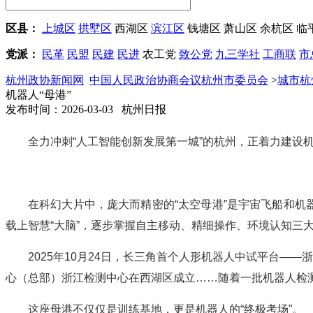
区县：
上城区
拱墅区
西湖区
滨江区
钱塘区
萧山区
余杭区
临
党派：
民革
民盟
民建
民进
农工党
致公党
九三学社
工商联
市
杭州政协新闻网
中国人民政治协商会议杭州市委员会
>
城市杭
机器人“母港”
发布时间：2026-03-03 杭州日报
全力冲刺“人工智能创新发展第一城”的杭州，正着力建设机
在科幻大片中，庞大而精密的“太空母港”是宇宙飞船和机
载上智慧“大脑”，逐步掌握自主移动、精细操作、环境认知三
2025年10月24日，长三角首个人形机器人中试平台—
心（总部）浙江检测中心在西湖区成立……随着一批机器人检测
这座母港不仅仅是训练基地，更是机器人的“终极考场”。