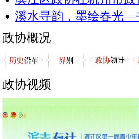
溪水寻韵，墨绘春光—书
政协概况
政协视频