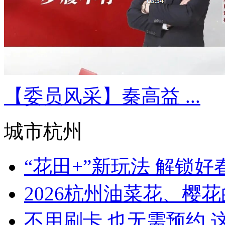
【委员风采】秦高益 ...
城市杭州
“花田+”新玩法 解锁好春
2026杭州油菜花、樱花的
不用刷卡 也无需预约 这