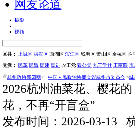
网友论道
摄影
视频
区县：
上城区
拱墅区
西湖区
滨江区
钱塘区
萧山区
余杭区
临
党派：
民革
民盟
民建
民进
农工党
致公党
九三学社
工商联
市
杭州政协新闻网
中国人民政治协商会议杭州市委员会
>
城
2026杭州油菜花、樱花的
花，不再“开盲盒”
发布时间：2026-03-13