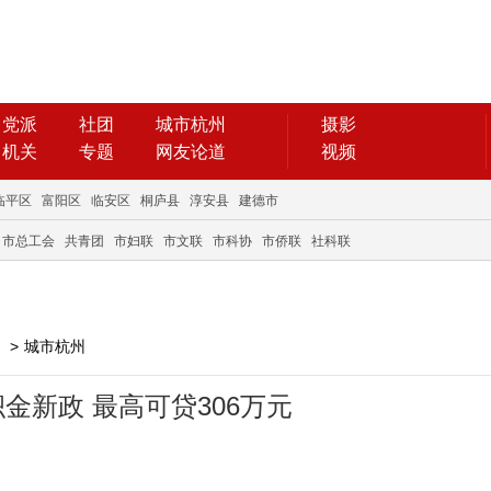
党派
社团
城市杭州
摄影
机关
专题
网友论道
视频
临平区
富阳区
临安区
桐庐县
淳安县
建德市
市总工会
共青团
市妇联
市文联
市科协
市侨联
社科联
>
城市杭州
金新政 最高可贷306万元