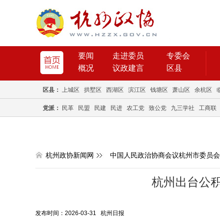
要闻
走进委员
专委会
概况
议政建言
区县
区县：
上城区
拱墅区
西湖区
滨江区
钱塘区
萧山区
余杭区
党派：
民革
民盟
民建
民进
农工党
致公党
九三学社
工商联
杭州政协新闻网
中国人民政治协商会议杭州市委员会
杭州出台公积
发布时间：2026-03-31 杭州日报