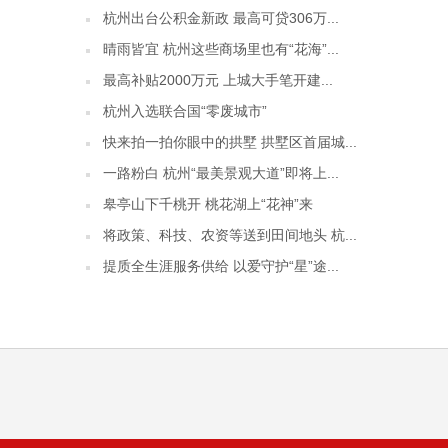
杭州出台公积金新政 最高可贷306万...
晴雨皆宜 杭州这些商场里也有“花海”...
最高补贴2000万元 上城大手笔开建...
杭州入选联合国“零废城市”
快来拍一拍你眼中的拱墅 拱墅区首届城...
一路粉白 杭州“最美景观大道”即将上...
皋亭山下千桃开 桃花湖上“花神”来
将政策、科技、农资等送到田间地头 杭...
提质全生涯服务供给 以爱守护“星”途...