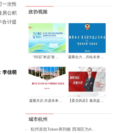
可一次性
政协视频
住房公积
年合计提
“00后”来说“政 ...
凝聚合力，共绘未来 ...
：李佳萌
凝聚共识 共谋未来 ...
【委员风采】秦高益 ...
城市杭州
杭州首批Token券到账 西湖区为A...