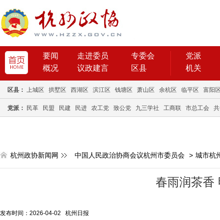
要闻
走进委员
专委会
党派
概况
议政建言
区县
机关
区县：
上城区
拱墅区
西湖区
滨江区
钱塘区
萧山区
余杭区
临平区
富阳
党派：
民革
民盟
民建
民进
农工党
致公党
九三学社
工商联
市总工会
共
杭州政协新闻网
中国人民政治协商会议杭州市委员会
>
城市杭
春雨润茶香
发布时间：2026-04-02 杭州日报