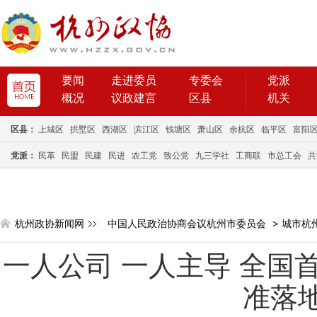
要闻
走进委员
专委会
党派
概况
议政建言
区县
机关
区县：
上城区
拱墅区
西湖区
滨江区
钱塘区
萧山区
余杭区
临平区
富阳
党派：
民革
民盟
民建
民进
农工党
致公党
九三学社
工商联
市总工会
共
杭州政协新闻网
中国人民政治协商会议杭州市委员会
>
城市杭
一人公司 一人主导 全国首
准落