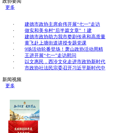
政协要闻
更多
·
建德市政协主席俞伟开展“七一”走访
·
做实和美乡村“后半篇文章” ！建
·
建德市政协助力我市婺剧传承和高质量
·
黄飞赴上塘街道讲授专题党课
·
9场活动轮番登场！萧山政协活动周精
·
王进开展“七一”走访慰问
·
以文惠民，西泠文化走进市政协新时代
·
市政协社法民宗委召开习近平新时代中
新闻视频
更多