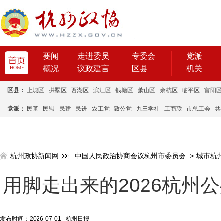
要闻
走进委员
专委会
党派
概况
议政建言
区县
机关
区县：
上城区
拱墅区
西湖区
滨江区
钱塘区
萧山区
余杭区
临平区
富阳
党派：
民革
民盟
民建
民进
农工党
致公党
九三学社
工商联
市总工会
共
杭州政协新闻网
中国人民政治协商会议杭州市委员会
>
城市杭
用脚走出来的2026杭州
发布时间：2026-07-01 杭州日报