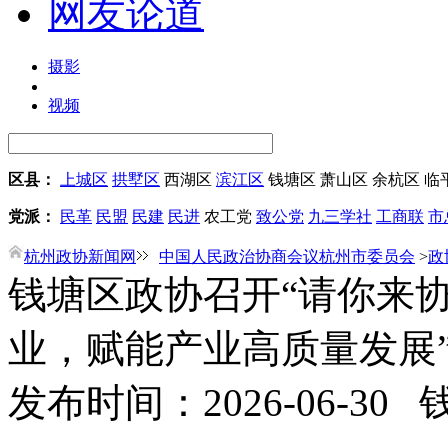
网友论道
摄影
视频
区县：
上城区
拱墅区
西湖区
滨江区
钱塘区
萧山区
余杭区
临
党派：
民革
民盟
民建
民进
农工党
致公党
九三学社
工商联
市
杭州政协新闻网
中国人民政治协商会议杭州市委员会
>
政
钱塘区政协召开“请你来
业，赋能产业高质量发展
发布时间：2026-06-30