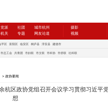
党派
社团
城市杭州
摄影
机关
专题
网友论道
视频
临平区
富阳区
临安区
桐庐县
淳安县
建德市
市总工会
共青团
市妇联
市文联
市科协
市侨联
社科联
>
政协要闻
｜余杭区政协党组召开会议学习贯彻习近平
想