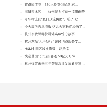
首设团体赛，110人参赛创纪录 20...
挺进深水区——杭州聚力打造一流用电营...
今年树上的“夏日顶流男团”开唱了 歌...
今天高考志愿填报 这几天家长们经历了...
杭州初代缉毒警讲述当年惊心故事
杭州东站“无声畅行” 警民沟通服务专...
H&M中国区域被降级、裁员缩...
快递基因“长”出新赛道 50亿元可降...
杭州锚定未来五年智慧农业发展新赛道 ...