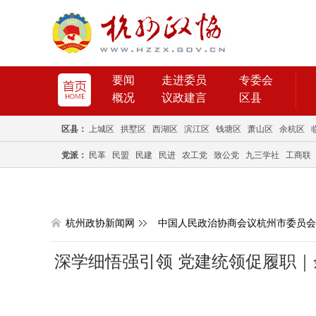
要闻
走进委员
专委会
概况
议政建言
区县
区县：
上城区
拱墅区
西湖区
滨江区
钱塘区
萧山区
余杭区
党派：
民革
民盟
民建
民进
农工党
致公党
九三学社
工商联
杭州政协新闻网
中国人民政治协商会议杭州市委员会
深学细悟强引领 党建统领促履职