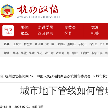
要闻
走进委员
专委会
党派
概况
议政建言
区县
机关
区县：
上城区
拱墅区
西湖区
滨江区
钱塘区
萧山区
余杭区
临平区
富阳
党派：
民革
民盟
民建
民进
农工党
致公党
九三学社
工商联
市总工会
共
杭州政协新闻网
中国人民政治协商会议杭州市委员会
>
城市杭
城市地下管线如何管
发布时间：2026-07-01 每日商报