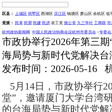
区县：
上城区
拱墅区
西湖区
滨江区
钱塘区
萧山区
余杭区
临
党派：
民革
民盟
民建
民进
农工党
致公党
九三学社
工商联
市
杭州政协新闻网
中国人民政治协商会议杭州市委员会
>
专委会
市政协举行2026年第三
海局势与新时代党解决台
发布时间：2026-05-16
5月14日，市政协举行2
堂”，邀请厦门大学台湾
的台海局势与新时代党解