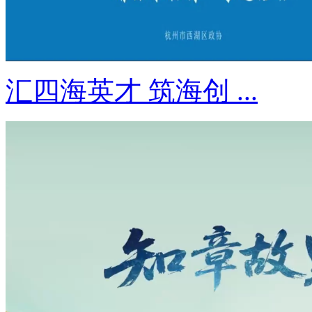
汇四海英才 筑海创 ...