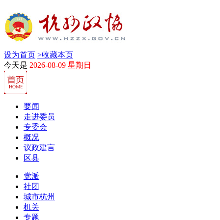
设为首页
>
收藏本页
今天是
2026-08-09 星期日
要闻
走进委员
专委会
概况
议政建言
区县
党派
社团
城市杭州
机关
专题