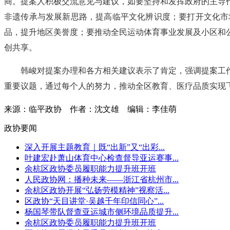
商。提案人积极交流意见与建议，如要坚持和发挥政府的主导
非遗传承与发展新思路，提高临平文化辨识度；要打开文化市
品，提升地区美誉度；要推动全民运动体育事业发展及小区和
创共享。
韩峻对提案办理和各方相关建议表示了肯定，强调提案工
重要议题，通过每个人的努力，推动全区教育、医疗品质实现
来源：临平政协
作者：沈文雄
编辑：李佳萌
政协要闻
深入开展主题教育｜既“出新”又“出彩...
叶建宏赴萧山体育中心检查督导亚运赛事...
余杭区政协委员履职能力提升班开班
人民政协网：播种未来——浙江省杭州市...
余杭区政协开展“弘扬劳模精神”视察活...
区政协“天目讲堂·吴越千年印信同心”...
杨国琴带队督查亚运城市侧环境品质提升...
余杭区政协委员履职能力提升班开班