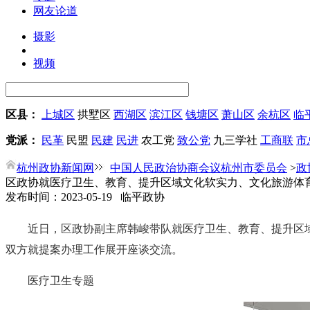
网友论道
摄影
视频
区县：
上城区
拱墅区
西湖区
滨江区
钱塘区
萧山区
余杭区
临
党派：
民革
民盟
民建
民进
农工党
致公党
九三学社
工商联
市
杭州政协新闻网
中国人民政治协商会议杭州市委员会
>
政
区政协就医疗卫生、教育、提升区域文化软实力、文化旅游体
发布时间：2023-05-19 临平政协
近日，区政协副主席韩峻带队就医疗卫生、教育、提升区
双方就提案办理工作展开座谈交流。
医疗卫生专题