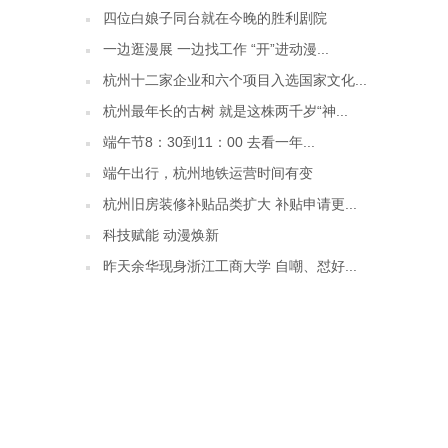
四位白娘子同台就在今晚的胜利剧院
一边逛漫展 一边找工作 “开”进动漫...
杭州十二家企业和六个项目入选国家文化...
杭州最年长的古树 就是这株两千岁“神...
端午节8：30到11：00 去看一年...
端午出行，杭州地铁运营时间有变
杭州旧房装修补贴品类扩大 补贴申请更...
科技赋能 动漫焕新
昨天余华现身浙江工商大学 自嘲、怼好...