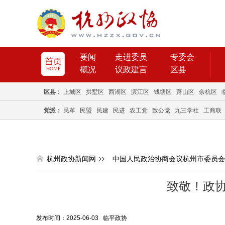
要闻
走进委员
专委会
概况
议政建言
区县
区县：
上城区
拱墅区
西湖区
滨江区
钱塘区
萧山区
余杭区
党派：
民革
民盟
民建
民进
农工党
致公党
九三学社
工商联
杭州政协新闻网
中国人民政治协商会议杭州市委员会
致敬！政
发布时间：2025-06-03 临平政协