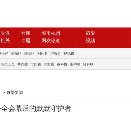
党派
社团
城市杭州
摄影
机关
专题
网友论道
视频
临平区
富阳区
临安区
桐庐县
淳安县
建德市
市总工会
共青团
市妇联
市文联
市科协
市侨联
社科联
>
政协要闻
协全会幕后的默默守护者