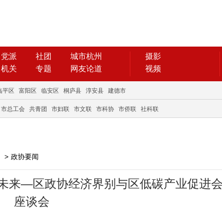
党派
社团
城市杭州
摄影
机关
专题
网友论道
视频
临平区
富阳区
临安区
桐庐县
淳安县
建德市
市总工会
共青团
市妇联
市文联
市科协
市侨联
社科联
>
政协要闻
低碳未来—区政协经济界别与区低碳产业促进
座谈会