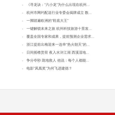
《寻龙诀：“六小龙”为什么出现在杭州...
杭州市网约配送行业专委会揭牌成立 数...
一脚踏遍欧洲的“鞋底大王”
一键解锁未来之旅 杭州科技旅游十景发...
覆盖全国专家和成果，提前预测企业需求...
浙江提前出梅迎来一连串“热火朝天”的...
日间摇橹赏荷 夜入水浒江湖 西溪湿地...
争分夺秒 跪地救人 他说：每个人都能...
电影“凤凰奖”为何飞进建德？