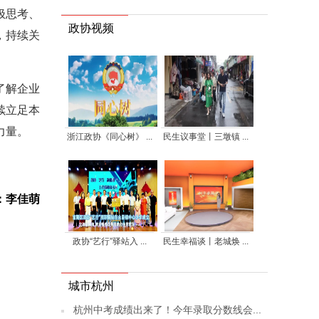
极思考、
政协视频
，持续关
了解企业
续立足本
力量。
浙江政协《同心树》 ...
民生议事堂丨三墩镇 ...
：李佳萌
政协“艺行”驿站入 ...
民生幸福谈丨老城焕 ...
城市杭州
杭州中考成绩出来了！今年录取分数线会...