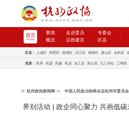
要闻
走进委员
专委会
概况
议政建言
区县
区县：
上城区
拱墅区
西湖区
滨江区
钱塘区
萧山区
余杭区
党派：
民革
民盟
民建
民进
农工党
致公党
九三学社
工商联
杭州政协新闻网
中国人民政治协商会议杭州市委员会
界别活动 | 政企同心聚力 共画