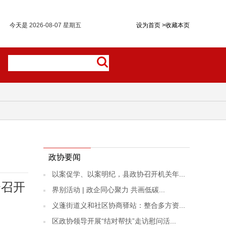
今天是
2026-08-07 星期五
设为首页
>
收藏本页
政协要闻
以案促学、以案明纪，县政协召开机关年...
会召开
界别活动 | 政企同心聚力 共画低碳...
义蓬街道义和社区协商驿站：整合多方资...
区政协领导开展“结对帮扶”走访慰问活...