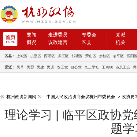
要闻
走进委员
专委会
党派
概况
议政建言
区县
机关
区县：
上城区
拱墅区
西湖区
滨江区
钱塘区
萧山区
余杭区
临平区
富阳
党派：
民革
民盟
民建
民进
农工党
致公党
九三学社
工商联
市总工会
共
杭州政协新闻网
中国人民政治协商会议杭州市委员会
>
政协要
理论学习 | 临平区政协
题学