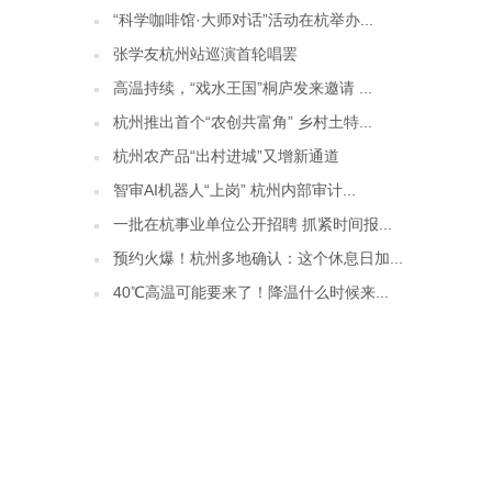
“科学咖啡馆·大师对话”活动在杭举办...
张学友杭州站巡演首轮唱罢
高温持续，“戏水王国”桐庐发来邀请 ...
杭州推出首个“农创共富角” 乡村土特...
杭州农产品“出村进城”又增新通道
智审AI机器人“上岗” 杭州内部审计...
一批在杭事业单位公开招聘 抓紧时间报...
预约火爆！杭州多地确认：这个休息日加...
40℃高温可能要来了！降温什么时候来...