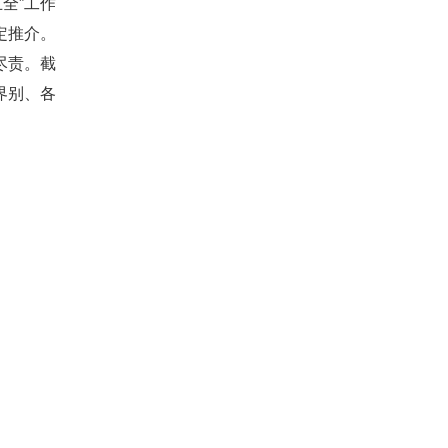
全”工作
定推介。
尽责。截
界别、各