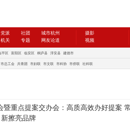
党派
社团
城市杭州
摄影
机关
专题
网友论道
视频
临平区
富阳区
临安区
桐庐县
淳安县
建德市
市总工会
共青团
市妇联
市文联
市科协
市侨联
社科联
会暨重点提案交办会：高质高效办好提案 
新擦亮品牌