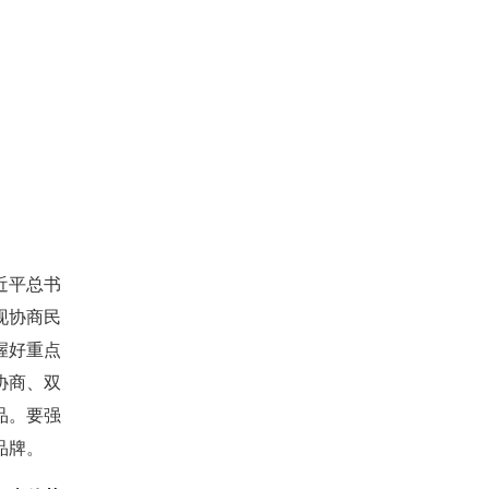
近平总书
现协商民
握好重点
协商、双
品。要强
品牌。