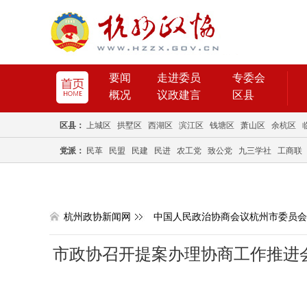
要闻
走进委员
专委会
概况
议政建言
区县
区县：
上城区
拱墅区
西湖区
滨江区
钱塘区
萧山区
余杭区
党派：
民革
民盟
民建
民进
农工党
致公党
九三学社
工商联
杭州政协新闻网
中国人民政治协商会议杭州市委员会
市政协召开提案办理协商工作推进