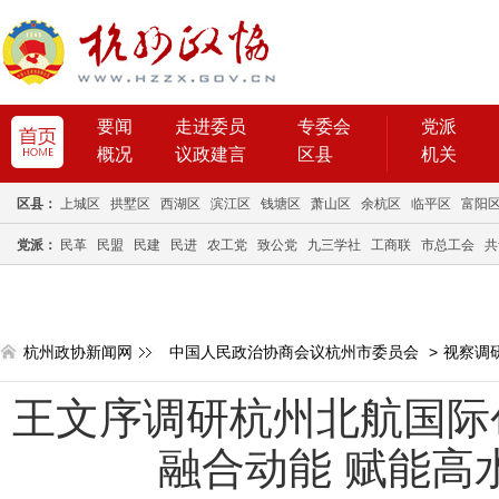
要闻
走进委员
专委会
党派
概况
议政建言
区县
机关
区县：
上城区
拱墅区
西湖区
滨江区
钱塘区
萧山区
余杭区
临平区
富阳
党派：
民革
民盟
民建
民进
农工党
致公党
九三学社
工商联
市总工会
共
杭州政协新闻网
中国人民政治协商会议杭州市委员会
>
视察调
王文序调研杭州北航国际
融合动能 赋能高