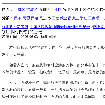
区县：
上城区
拱墅区
西湖区
滨江区
钱塘区
萧山区
余杭区
临
党派：
民革
民盟
民建
民进
农工党
致公党
九三学社
工商联
市
杭州政协新闻网
中国人民政治协商会议杭州市委员会
>
网友论
别让“围村收费”拦住乡愁
发布时间：2026-06-03 杭州日报
杭州日报讯 乡村的魅力，在于它几乎没有有形的边界，
发了巨大争议。
随着家庭汽车的普及和乡村旅游的兴起，部分乡村迎来了
术等的情况下，设置一根收费杆，似乎成了最简单、最有效的
不过，收费杆一栏，或许解决了车辆拥堵的问题，但又拦
对乡村的亲近。更进一步看，一旦把收费作为社会治理的主要
些村庄出现了未经审批收费、收取的费用去向不明等问题。可以