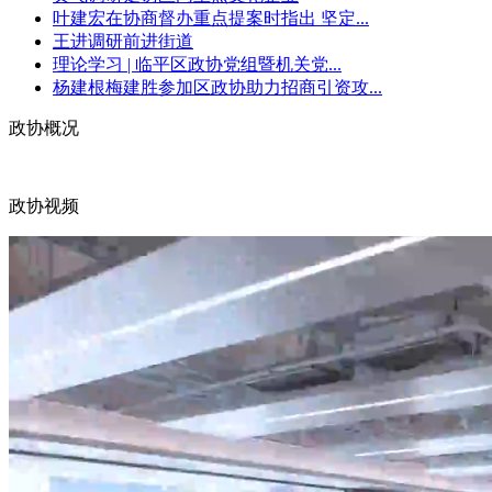
叶建宏在协商督办重点提案时指出 坚定...
王进调研前进街道
理论学习 | 临平区政协党组暨机关党...
杨建根梅建胜参加区政协助力招商引资攻...
政协概况
政协视频