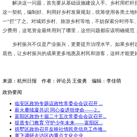
解决这一问题，首先要从基础设施建设入手。乡村用栏杆
这一契机，编制好、利用好乡村发展规划，统筹使用各类土地
一“拦”了之。对城郊乡村、旅游乡村等地，不妨探索分时停
少费用，这笔资金最终用到了哪里，这些问题都应该明确规范
乡村振兴不仅是产业振兴，更要提升治理水平。如果乡村
底色，让乡村振兴的成果更多地惠及村民和游客，这样才能更
来源：杭州日报
作者：评论员 王俊勇
编辑：李佳萌
政协要闻
临安区政协专题议政性常委会会议召开 ...
薪火赓续凝共识 同心奋进担使命——2...
富阳区政协十届二十五次常委会会议召开...
提质专门教育 守护少年未来——富阳区...
拱墅区政协召开反映社情民意信息工作推...
黄飞调研走访区内重点文化企业