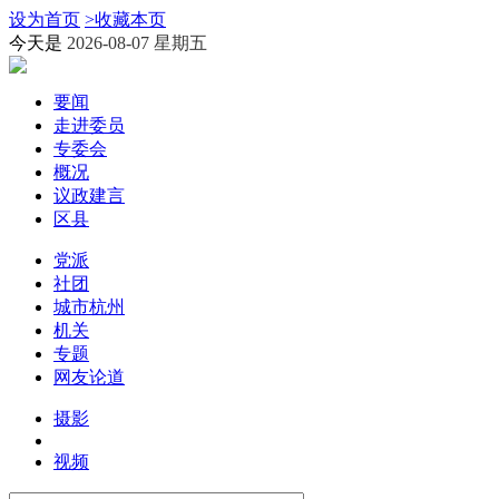
设为首页
>
收藏本页
今天是
2026-08-07 星期五
要闻
走进委员
专委会
概况
议政建言
区县
党派
社团
城市杭州
机关
专题
网友论道
摄影
视频