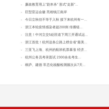
廉政教育用上"剧本杀" 形式"走新"...
巨型亚运会徽 亮相钱江南岸
今日立秋但不等于入秋 接下来杭州有一...
浙江本轮疫情感染者超200例 传播链...
注意！中河立交5处匝道下周三开通试运...
浙江首批！杭州这条公路上榜全省“最美...
三亚飞上海、杭州的航班机票暴涨 经济...
杭州公务员考录面试 2300余名考生...
桐庐、建德 常态化核酸检测频次从7天...