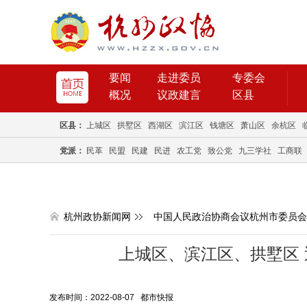
要闻
走进委员
专委会
概况
议政建言
区县
区县：
上城区
拱墅区
西湖区
滨江区
钱塘区
萧山区
余杭区
党派：
民革
民盟
民建
民进
农工党
致公党
九三学社
工商联
杭州政协新闻网
中国人民政治协商会议杭州市委员会
上城区、滨江区、拱墅区
发布时间：2022-08-07 都市快报