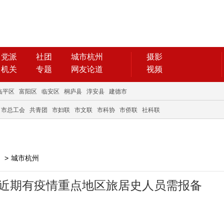
党派
社团
城市杭州
摄影
机关
专题
网友论道
视频
临平区
富阳区
临安区
桐庐县
淳安县
建德市
市总工会
共青团
市妇联
市文联
市科协
市侨联
社科联
>
城市杭州
 近期有疫情重点地区旅居史人员需报备