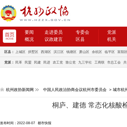
要闻
走进委员
专委会
党派
概况
议政建言
区县
机关
区县：
上城区
拱墅区
西湖区
滨江区
钱塘区
萧山区
余杭区
临平区
富阳
党派：
民革
民盟
民建
民进
农工党
致公党
九三学社
工商联
市总工会
共
杭州政协新闻网
中国人民政治协商会议杭州市委员会
>
城市杭
桐庐、建德 常态化核酸
发布时间：2022-08-07 都市快报