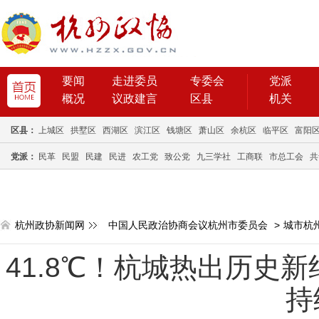
要闻
走进委员
专委会
党派
概况
议政建言
区县
机关
区县：
上城区
拱墅区
西湖区
滨江区
钱塘区
萧山区
余杭区
临平区
富阳
党派：
民革
民盟
民建
民进
农工党
致公党
九三学社
工商联
市总工会
共
杭州政协新闻网
中国人民政治协商会议杭州市委员会
>
城市杭
41.8℃！杭城热出历史
持