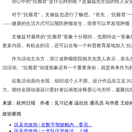
你心中的“抗瘤君”是什么样的呢？是威猛先生似的给人安
对于“抗瘤君”，支修益也进行了畅想。“首先，‘抗瘤君
——健康的生活方式可以预防肿瘤发生，筛查可以早发现肿瘤，
支修益对最终的“抗瘤君”形象十分期待，也期待这一形象能
更多内容。有机会的话，还可以在每一个科普教育基地加入‘抗
作为活动主办方，浙江省肿瘤医院相关负责人表示，牵头
治活动。“抗瘤君”动漫形象还有一个重要身份，就是将来作为
征集活动面向全国，组织或个人不限。设计作品应立足202
力。期待全国动漫设计爱好者以画笔诠释爱心与关怀，凝聚抗
来源：杭州日报
作者：见习记者 温欣欣 通讯员 马华君 王
政协要闻
区县市政协 | 在数字驾驶舱内，委员...
区县市政协 | 一支队伍管执法，上城...