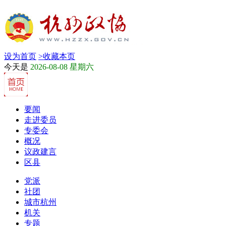
设为首页
>
收藏本页
今天是
2026-08-08 星期六
要闻
走进委员
专委会
概况
议政建言
区县
党派
社团
城市杭州
机关
专题