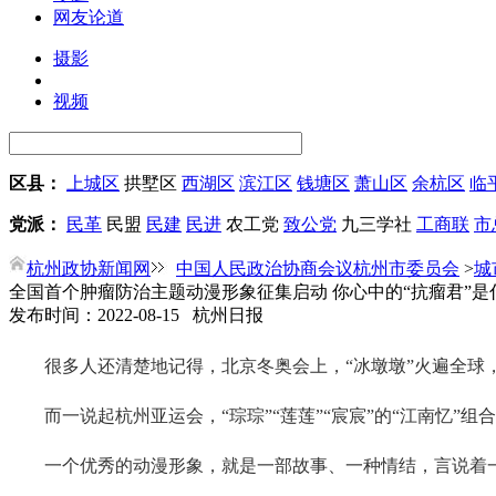
网友论道
摄影
视频
区县：
上城区
拱墅区
西湖区
滨江区
钱塘区
萧山区
余杭区
临
党派：
民革
民盟
民建
民进
农工党
致公党
九三学社
工商联
市
杭州政协新闻网
中国人民政治协商会议杭州市委员会
>
城
全国首个肿瘤防治主题动漫形象征集启动 你心中的“抗瘤君”是
发布时间：2022-08-15 杭州日报
很多人还清楚地记得，北京冬奥会上，“冰墩墩”火遍全球
而一说起杭州亚运会，“琮琮”“莲莲”“宸宸”的“江南忆
一个优秀的动漫形象，就是一部故事、一种情结，言说着