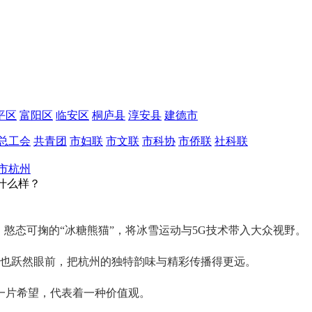
平区
富阳区
临安区
桐庐县
淳安县
建德市
总工会
共青团
市妇联
市文联
市科协
市侨联
社科联
市杭州
什么样？
，憨态可掬的“冰糖熊猫”，将冰雪运动与5G技术带入大众视野。
”组合也跃然眼前，把杭州的独特韵味与精彩传播得更远。
一片希望，代表着一种价值观。