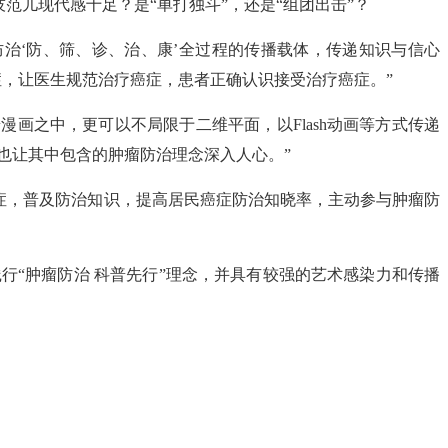
范儿现代感十足？是“单打独斗”，还是“组团出击”？
防治‘防、筛、诊、治、康’全过程的传播载体，传递知识与信心
症，让医生规范治疗癌症，患者正确认识接受治疗癌症。”
漫画之中，更可以不局限于二维平面，以Flash动画等方式传递
，也让其中包含的肿瘤防治理念深入人心。”
症，普及防治知识，提高居民癌症防治知晓率，主动参与肿瘤防
践行“肿瘤防治 科普先行”理念，并具有较强的艺术感染力和传播