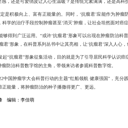
全感，还是可爱俏皮让人心生温暖？是传统元素满满，还是高科技
’一定是积极向上、富有正能量的。同时，‘抗瘤君’应能作为肿瘤
科学的治疗手段控制肿瘤甚至‘消灭’肿瘤，让社会坦然面对癌
够得到广泛运用。“或许‘抗瘤君’形象可以出现在肿瘤防治科普
瘤君’形象，在科普系列丛书中让其亮相，让‘抗瘤君’深入人心
发起“抗瘤君”形象征集活动，目的就是为了引导居民科学认识癌
肿瘤防治科普数字馆的主角，带领来访者参观科普数字馆。
2中国肿瘤学大会科普行动的主题“红船领航 健康强国”，充分
癌正能量，将肿瘤防治的种子播撒得更广、更远。
屹峰
编辑：李佳萌