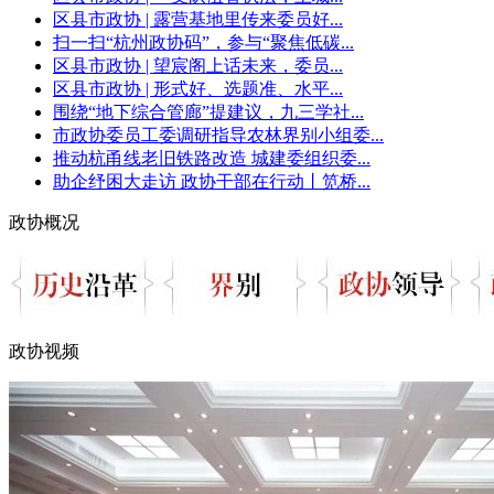
区县市政协 | 露营基地里传来委员好...
扫一扫“杭州政协码”，参与“聚焦低碳...
区县市政协 | 望宸阁上话未来，委员...
区县市政协 | 形式好、选题准、水平...
围绕“地下综合管廊”提建议，九三学社...
市政协委员工委调研指导农林界别小组委...
推动杭甬线老旧铁路改造 城建委组织委...
助企纾困大走访 政协干部在行动丨笕桥...
政协概况
政协视频