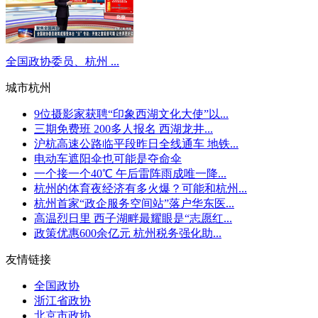
全国政协委员、杭州 ...
城市杭州
9位摄影家获聘“印象西湖文化大使”以...
三期免费班 200多人报名 西湖龙井...
沪杭高速公路临平段昨日全线通车 地铁...
电动车遮阳伞也可能是夺命伞
一个接一个40℃ 午后雷阵雨成唯一降...
杭州的体育夜经济有多火爆？可能和杭州...
杭州首家“政企服务空间站”落户华东医...
高温烈日里 西子湖畔最耀眼是“志愿红...
政策优惠600余亿元 杭州税务强化助...
友情链接
全国政协
浙江省政协
北京市政协