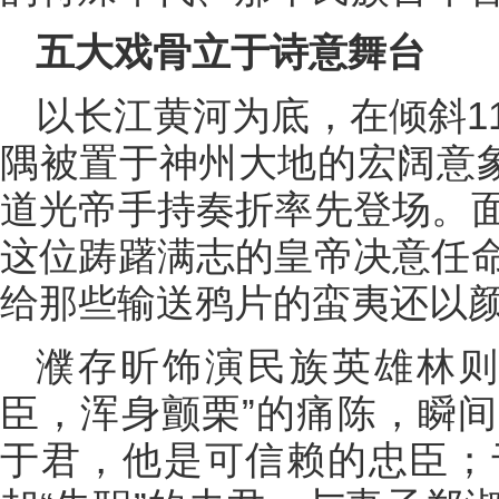
五大戏骨立于诗意舞台
以长江黄河为底，在倾斜1
隅被置于神州大地的宏阔意象
道光帝手持奏折率先登场。
这位踌躇满志的皇帝决意任
给那些输送鸦片的蛮夷还以
濮存昕饰演民族英雄林则
臣，浑身颤栗”的痛陈，瞬
于君，他是可信赖的忠臣；