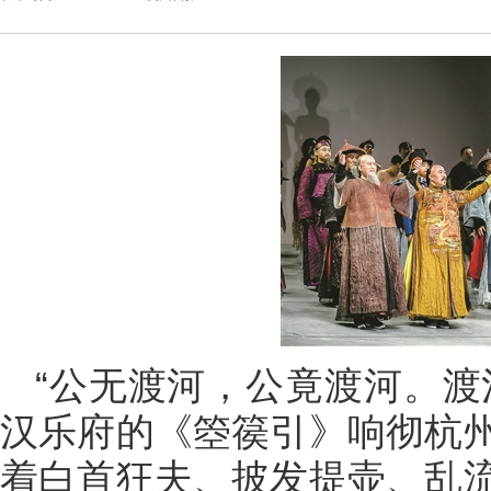
“公无渡河，公竟渡河。渡
汉乐府的《箜篌引》响彻杭
着白首狂夫、披发提壶、乱