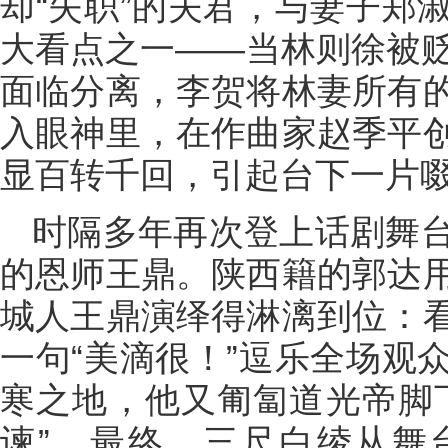
却“失职”的夫君，与妻子郑
大看点之一——当林则徐被贬
面临分离，李贺将林妻所有
入眼神里，在作曲家赵季平
显百转千回，引起台下一片
时隔多年再次登上话剧舞
的恩师王鼎。陕西籍的郭达
城人王鼎演绎得淋漓到位：
一句“美滴很！”逗乐全场观
寒之地，他又匍匐道光帝脚
谏”。最终，三尺白绫从舞