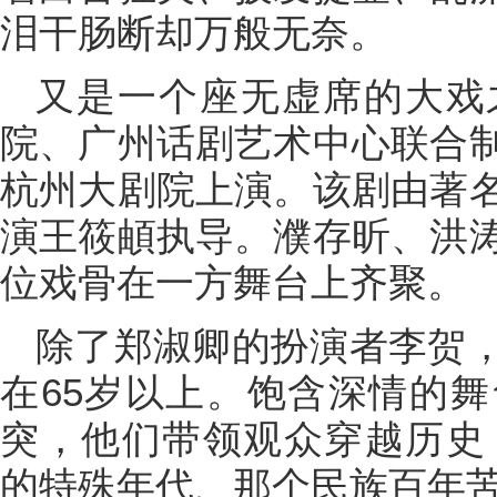
泪干肠断却万般无奈。
又是一个座无虚席的大戏
院、广州话剧艺术中心联合
杭州大剧院上演。该剧由著
演王筱頔执导。濮存昕、洪
位戏骨在一方舞台上齐聚。
除了郑淑卿的扮演者李贺
在65岁以上。饱含深情的
突，他们带领观众穿越历史，
的特殊年代、那个民族百年