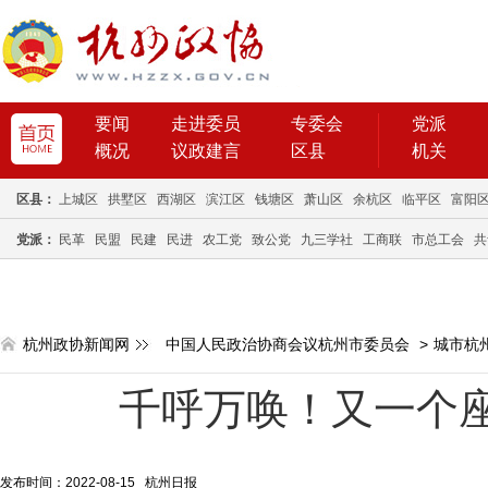
要闻
走进委员
专委会
党派
概况
议政建言
区县
机关
区县：
上城区
拱墅区
西湖区
滨江区
钱塘区
萧山区
余杭区
临平区
富阳
党派：
民革
民盟
民建
民进
农工党
致公党
九三学社
工商联
市总工会
共
杭州政协新闻网
中国人民政治协商会议杭州市委员会
>
城市杭
千呼万唤！又一个
发布时间：2022-08-15 杭州日报