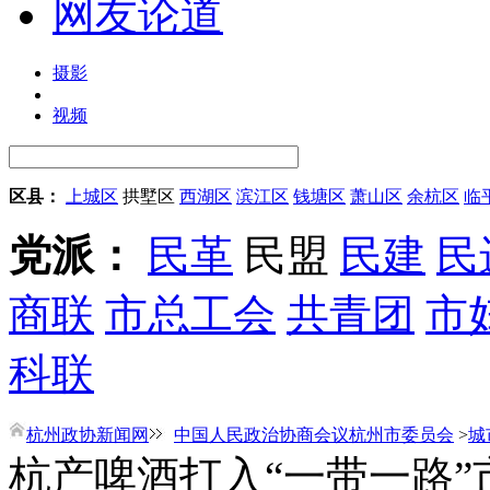
网友论道
摄影
视频
区县：
上城区
拱墅区
西湖区
滨江区
钱塘区
萧山区
余杭区
临
党派：
民革
民盟
民建
民
商联
市总工会
共青团
市
科联
杭州政协新闻网
中国人民政治协商会议杭州市委员会
>
城
杭产啤酒打入“一带一路”