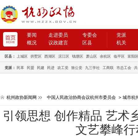
要闻
走进委员
专委会
党派
概况
议政建言
区县
机关
区县：
上城区
拱墅区
西湖区
滨江区
钱塘区
萧山区
余杭区
临平区
富阳
党派：
民革
民盟
民建
民进
农工党
致公党
九三学社
工商联
市总工会
共
杭州政协新闻网
中国人民政治协商会议杭州市委员会
>
城市杭
引领思想 创作精品 艺术
文艺攀峰行