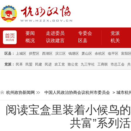
要闻
走进委员
专委会
党派
概况
议政建言
区县
机关
区县：
上城区
拱墅区
西湖区
滨江区
钱塘区
萧山区
余杭区
临平区
富阳
党派：
民革
民盟
民建
民进
农工党
致公党
九三学社
工商联
市总工会
共
杭州政协新闻网
中国人民政治协商会议杭州市委员会
>
城市杭
阅读宝盒里装着小候鸟的
共富”系列