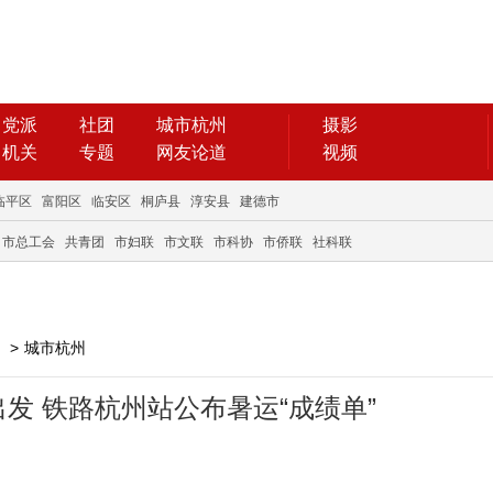
党派
社团
城市杭州
摄影
机关
专题
网友论道
视频
临平区
富阳区
临安区
桐庐县
淳安县
建德市
市总工会
共青团
市妇联
市文联
市科协
市侨联
社科联
>
城市杭州
出发 铁路杭州站公布暑运“成绩单”