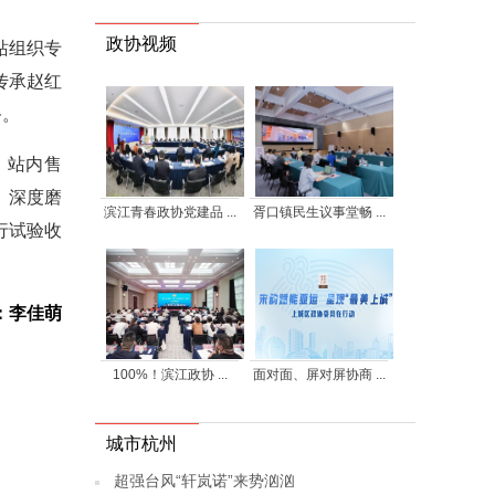
政协视频
站组织专
传承赵红
务。
，站内售
、深度磨
滨江青春政协党建品 ...
胥口镇民生议事堂畅 ...
行试验收
：李佳萌
100%！滨江政协 ...
面对面、屏对屏协商 ...
城市杭州
超强台风“轩岚诺”来势汹汹