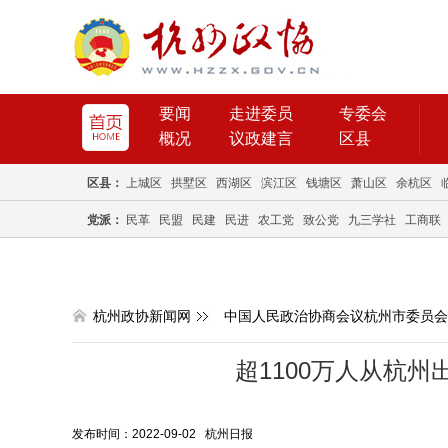
要闻
走进委员
专委会
概况
议政建言
区县
区县：
上城区
拱墅区
西湖区
滨江区
钱塘区
萧山区
余杭区
党派：
民革
民盟
民建
民进
农工党
致公党
九三学社
工商联
杭州政协新闻网
中国人民政治协商会议杭州市委员会
超1100万人从杭州
发布时间：2022-09-02 杭州日报