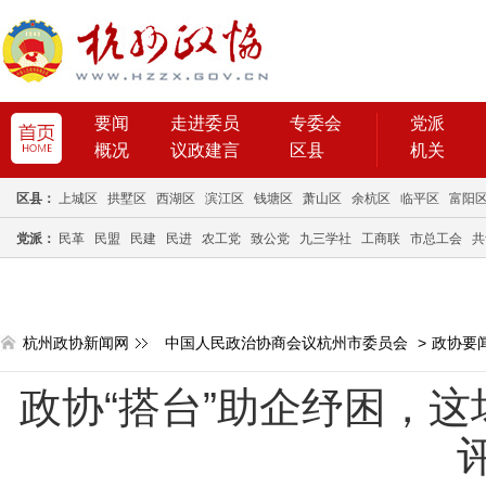
要闻
走进委员
专委会
党派
概况
议政建言
区县
机关
区县：
上城区
拱墅区
西湖区
滨江区
钱塘区
萧山区
余杭区
临平区
富阳
党派：
民革
民盟
民建
民进
农工党
致公党
九三学社
工商联
市总工会
共
杭州政协新闻网
中国人民政治协商会议杭州市委员会
>
政协要
政协“搭台”助企纾困，