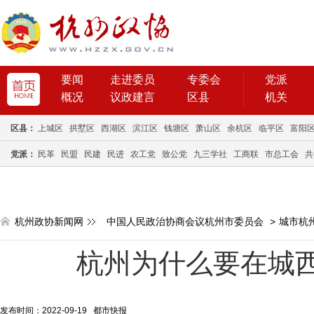
要闻
走进委员
专委会
党派
概况
议政建言
区县
机关
区县：
上城区
拱墅区
西湖区
滨江区
钱塘区
萧山区
余杭区
临平区
富阳
党派：
民革
民盟
民建
民进
农工党
致公党
九三学社
工商联
市总工会
共
杭州政协新闻网
中国人民政治协商会议杭州市委员会
>
城市杭
杭州为什么要在城
发布时间：2022-09-19 都市快报