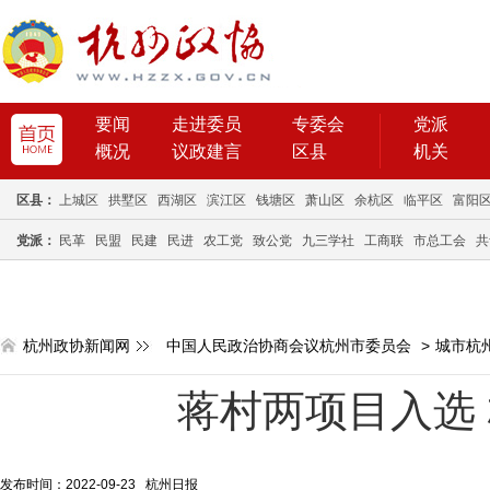
要闻
走进委员
专委会
党派
概况
议政建言
区县
机关
区县：
上城区
拱墅区
西湖区
滨江区
钱塘区
萧山区
余杭区
临平区
富阳
党派：
民革
民盟
民建
民进
农工党
致公党
九三学社
工商联
市总工会
共
杭州政协新闻网
中国人民政治协商会议杭州市委员会
>
城市杭
蒋村两项目入选
发布时间：2022-09-23 杭州日报