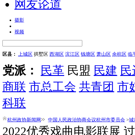
网友论道
摄影
视频
区县：
上城区
拱墅区
西湖区
滨江区
钱塘区
萧山区
余杭区
临
党派：
民革
民盟
民建
民
商联
市总工会
共青团
市
科联
杭州政协新闻网
中国人民政治协商会议杭州市委员会
>
城
2022优秀戏曲电影联展 