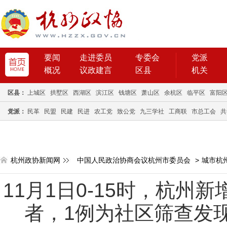
要闻
走进委员
专委会
党派
概况
议政建言
区县
机关
区县：
上城区
拱墅区
西湖区
滨江区
钱塘区
萧山区
余杭区
临平区
富阳
党派：
民革
民盟
民建
民进
农工党
致公党
九三学社
工商联
市总工会
共
杭州政协新闻网
中国人民政治协商会议杭州市委员会
>
城市杭
11月1日0-15时，杭州
者，1例为社区筛查发