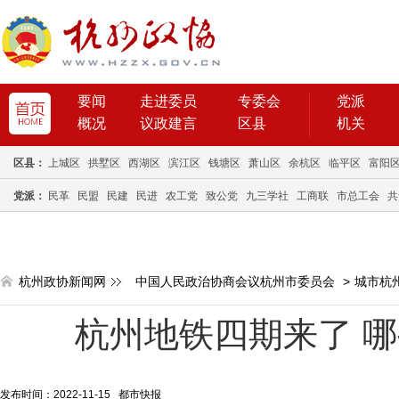
要闻
走进委员
专委会
党派
概况
议政建言
区县
机关
区县：
上城区
拱墅区
西湖区
滨江区
钱塘区
萧山区
余杭区
临平区
富阳
党派：
民革
民盟
民建
民进
农工党
致公党
九三学社
工商联
市总工会
共
杭州政协新闻网
中国人民政治协商会议杭州市委员会
>
城市杭
杭州地铁四期来了 
发布时间：2022-11-15 都市快报