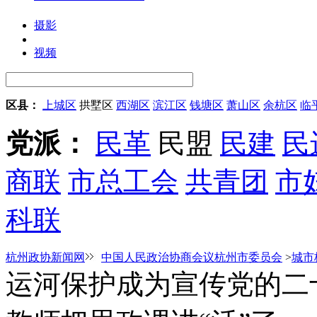
摄影
视频
区县：
上城区
拱墅区
西湖区
滨江区
钱塘区
萧山区
余杭区
临
党派：
民革
民盟
民建
民
商联
市总工会
共青团
市
科联
杭州政协新闻网
中国人民政治协商会议杭州市委员会
>
城市
运河保护成为宣传党的二