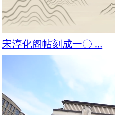
宋淳化阁帖刻成一〇 ...