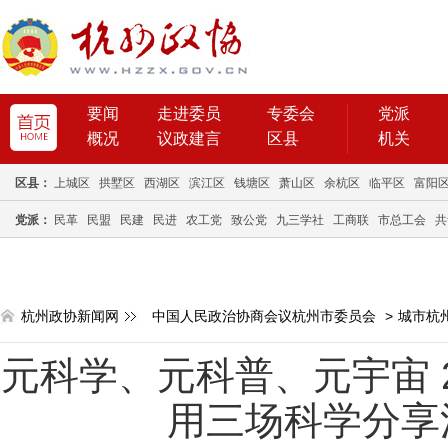
要闻
走进委员
专委会
党派
概况
议政建言
区县
机关
区县：
上城区
拱墅区
西湖区
滨江区
钱塘区
萧山区
余杭区
临平区
富阳
党派：
民革
民盟
民建
民进
农工党
致公党
九三学社
工商联
市总工会
共
杭州政协新闻网
中国人民政治协商会议杭州市委员会
>
城市杭
元科学、元科普、元宇宙 
用三场科学分享