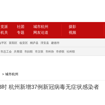
党派
社团
城市杭州
摄影
机关
专题
网友论道
视频
临平区
富阳区
临安区
桐庐县
淳安县
建德市
市总工会
共青团
市妇联
市文联
市科协
市侨联
社科联
>
城市杭州
日23时 杭州新增37例新冠病毒无症状感染者