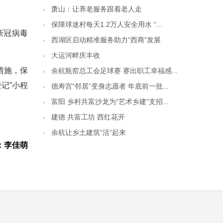
萧山：让养老服务跟着老人走
保障球迷村每天1.2万人安全用水 “...
新冠病毒
西湖区启动精准服务助力“西商”发展
大运河畔庆丰收
措施，保
余杭瓶窑总工会足球赛 赛出职工幸福感...
记”小程
德寿宫“邻居”变身志愿者 年底前一批...
富阳 乡村共富沙龙为“艺术乡建”支招...
建德 共富工坊 西红花开
余杭让乡土建筑“活”起来
：李佳萌