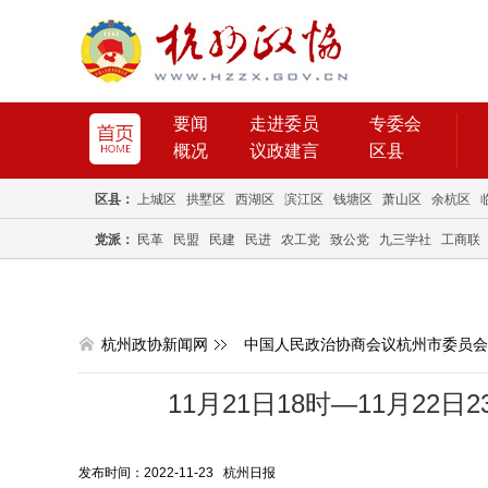
要闻
走进委员
专委会
概况
议政建言
区县
区县：
上城区
拱墅区
西湖区
滨江区
钱塘区
萧山区
余杭区
党派：
民革
民盟
民建
民进
农工党
致公党
九三学社
工商联
杭州政协新闻网
中国人民政治协商会议杭州市委员会
11月21日18时—11月22
发布时间：2022-11-23 杭州日报