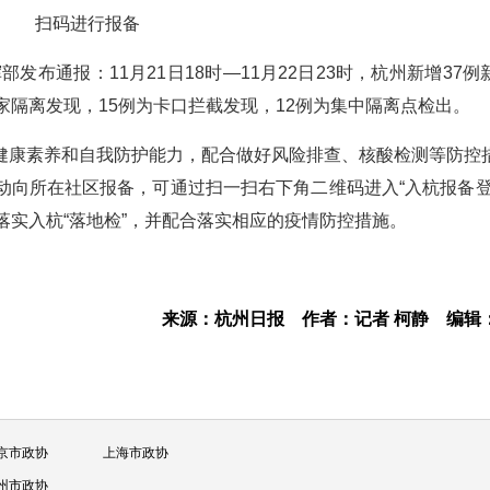
扫码进行报备
发布通报：11月21日18时—11月22日23时，杭州新增37例
家隔离发现，15例为卡口拦截发现，12例为集中隔离点检出。
健康素养和自我防护能力，配合做好风险排查、核酸检测等防控
动向所在社区报备，可通过扫一扫右下角二维码进入“入杭报备登
落实入杭“落地检”，并配合落实相应的疫情防控措施。
来源：杭州日报
作者：记者 柯静
编辑
京市政协
上海市政协
州市政协