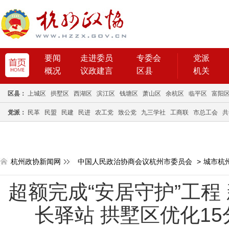
要闻
走进委员
专委会
党派
概况
议政建言
区县
机关
区县：
上城区
拱墅区
西湖区
滨江区
钱塘区
萧山区
余杭区
临平区
富阳
党派：
民革
民盟
民建
民进
农工党
致公党
九三学社
工商联
市总工会
共
杭州政协新闻网
中国人民政治协商会议杭州市委员会
>
城市杭
超额完成“安居守护”工程 
长驿站 拱墅区优化15