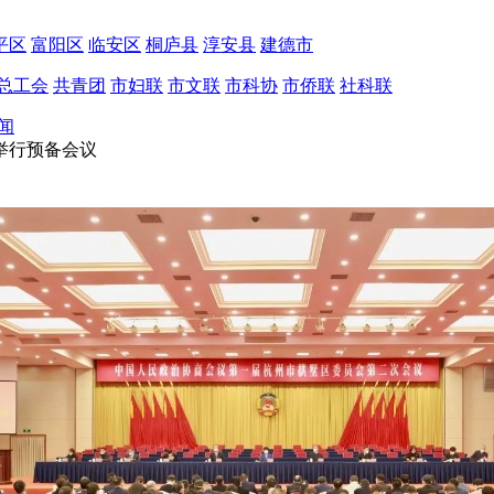
平区
富阳区
临安区
桐庐县
淳安县
建德市
总工会
共青团
市妇联
市文联
市科协
市侨联
社科联
闻
举行预备会议