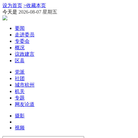
设为首页
>
收藏本页
今天是
2026-08-07 星期五
要闻
走进委员
专委会
概况
议政建言
区县
党派
社团
城市杭州
机关
专题
网友论道
摄影
视频