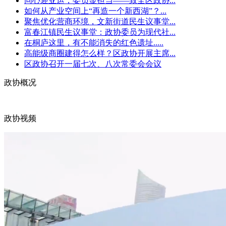
同心迎亚运，委员显担当——致全区政协...
如何从产业空间上“再造一个新西湖”？...
聚焦优化营商环境，文新街道民生议事堂...
富春江镇民生议事堂：政协委员为现代社...
在桐庐这里，有不能消失的红色遗址.....
高能级商圈建得怎么样？区政协开展主席...
区政协召开一届七次、八次常委会会议
政协概况
政协视频