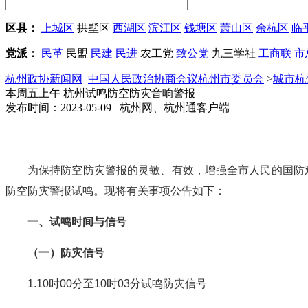
区县：
上城区
拱墅区
西湖区
滨江区
钱塘区
萧山区
余杭区
临
党派：
民革
民盟
民建
民进
农工党
致公党
九三学社
工商联
市
杭州政协新闻网
中国人民政治协商会议杭州市委员会
>
城市杭
本周五上午 杭州试鸣防空防灾音响警报
发布时间：2023-05-09 杭州网、杭州通客户端
为保持防空防灾警报的灵敏、有效，增强全市人民的国防观念
防空防灾警报试鸣。现将有关事项公告如下：
一、试鸣时间与信号
（一）防灾信号
1.10时00分至10时03分试鸣防灾信号