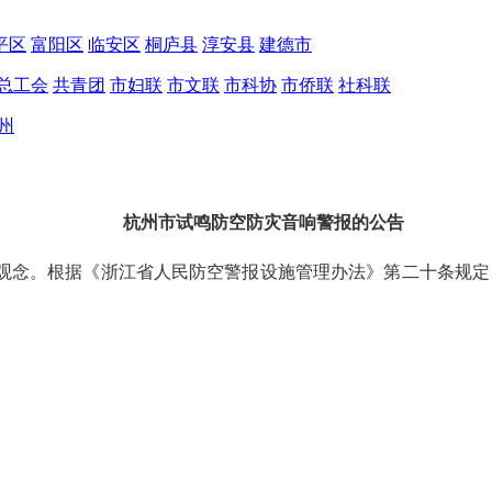
平区
富阳区
临安区
桐庐县
淳安县
建德市
总工会
共青团
市妇联
市文联
市科协
市侨联
社科联
州
杭州市试鸣防空防灾音响警报的公告
。根据《浙江省人民防空警报设施管理办法》第二十条规定，定于2