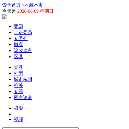
设为首页
>
收藏本页
今天是
2026-08-09 星期日
要闻
走进委员
专委会
概况
议政建言
区县
党派
社团
城市杭州
机关
专题
网友论道
摄影
视频