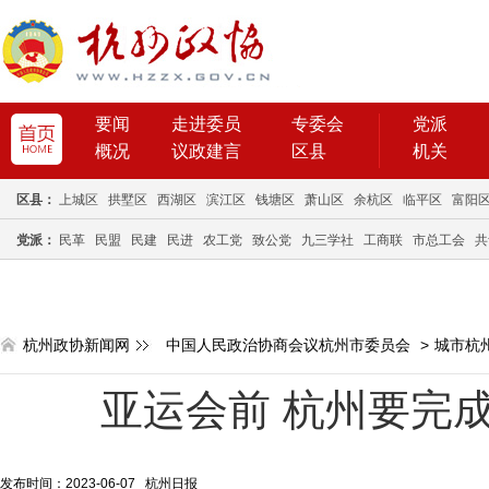
要闻
走进委员
专委会
党派
概况
议政建言
区县
机关
区县：
上城区
拱墅区
西湖区
滨江区
钱塘区
萧山区
余杭区
临平区
富阳
党派：
民革
民盟
民建
民进
农工党
致公党
九三学社
工商联
市总工会
共
杭州政协新闻网
中国人民政治协商会议杭州市委员会
>
城市杭
亚运会前 杭州要完
发布时间：2023-06-07 杭州日报